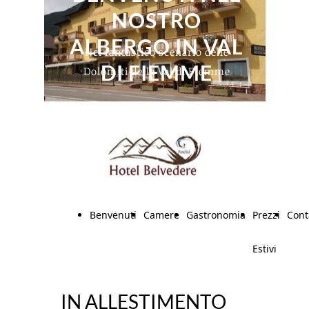
NOSTRO
ALBERGO IN VAL
Nel fantastico scenario delle
DI FIEMME
Dolomiti della Val di Fiemme
Benvenuti
Camere
Gastronomia
Prezzi
Cont
Estivi
IN ALLESTIMENTO