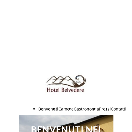
Benvenuti
Camere
Gastronomia
Prezzi
Contatti
Estivi
BENVENUTI NEL